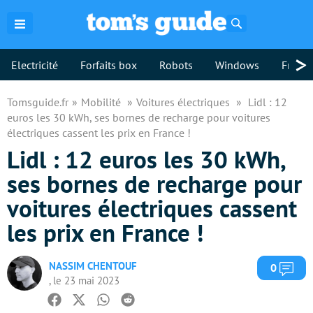
Rechercher
>
Electricité
Forfaits box
Robots
Windows
Freebo
Tomsguide.fr
Mobilité
Voitures électriques
Lidl : 12
euros les 30 kWh, ses bornes de recharge pour voitures
électriques cassent les prix en France !
Lidl : 12 euros les 30 kWh,
ses bornes de recharge pour
voitures électriques cassent
les prix en France !
NASSIM CHENTOUF
Com
0
, le 23 mai 2023
Facebook
Twitter
Whatsapp
Reddit