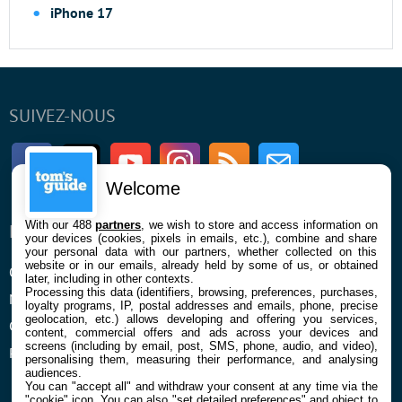
iPhone 17
SUIVEZ-NOUS
Facebook
Twitter
Youtube
Instagram
RSS
Newsletter
Welcome
With our 488
partners
, we wish to store and access information on
ENTREPRISE
À PROPOS
your devices (cookies, pixels in emails, etc.), combine and share
your personal data with our partners, whether collected on this
website or in our emails, already held by some of us, or obtained
Qui sommes nous
La rédaction
later, including in other contexts.
Processing this data (identifiers, browsing, preferences, purchases,
Mentions légales et CGU
Contact
loyalty programs, IP, postal addresses and emails, phone, precise
geolocation, etc.) allows developing and offering you services,
Confidentialité et Cookies
content, commercial offers and ads across your devices and
screens (including by email, post, SMS, phone, audio, and video),
Préférences cookies
personalising them, measuring their performance, and analysing
audiences.
You can "accept all" and withdraw your consent at any time via the
"cookie" icon
. You can also "set detailed preferences" and object to