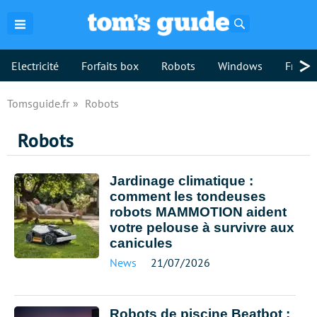
Rechercher
>
Electricité
Forfaits box
Robots
Windows
Freebo
Tomsguide.fr
Robots
Robots
Jardinage climatique :
comment les tondeuses
robots MAMMOTION aident
votre pelouse à survivre aux
canicules
News
21/07/2026
Robots de piscine Beatbot :