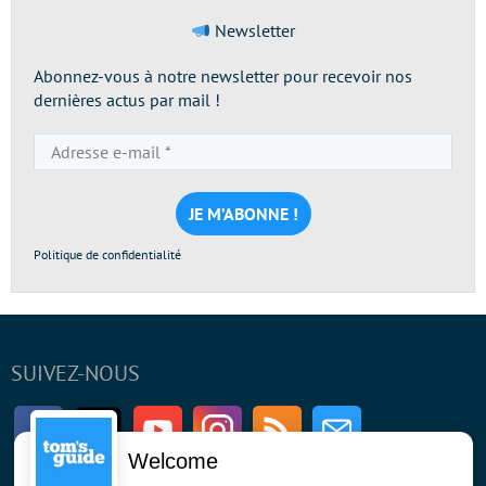
Newsletter
Abonnez-vous à notre newsletter pour recevoir nos
dernières actus par mail !
Adresse
e-
mail
*
Politique de confidentialité
SUIVEZ-NOUS
Facebook
Twitter
Youtube
Instagram
RSS
Newsletter
Welcome