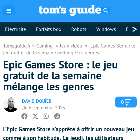
Rechercher
>
Electricité
Forfaits box
Robots
Windows
Freebo
Tomsguide.fr
Gaming
Jeux vidéo
Epic Games Store : le
jeu gratuit de la semaine mélange les genres
Epic Games Store : le jeu
gratuit de la semaine
mélange les genres
DAVID DOUÏEB
Com
0
, le 6 septembre 2023
Facebook
Twitter
Whatsapp
Reddit
L’Epic Games Store s’apprête à offrir un nouveau jeu
comme à son habitude. Ce jeudi, les utilisateurs