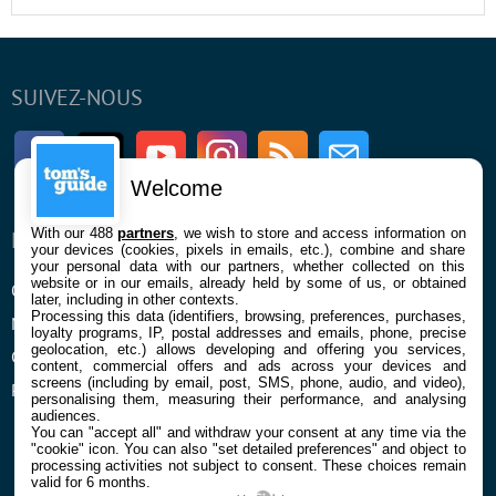
SUIVEZ-NOUS
Facebook
Twitter
Youtube
Instagram
RSS
Newsletter
Welcome
With our 488
partners
, we wish to store and access information on
ENTREPRISE
À PROPOS
your devices (cookies, pixels in emails, etc.), combine and share
your personal data with our partners, whether collected on this
website or in our emails, already held by some of us, or obtained
Qui sommes nous
La rédaction
later, including in other contexts.
Processing this data (identifiers, browsing, preferences, purchases,
Mentions légales et CGU
Contact
loyalty programs, IP, postal addresses and emails, phone, precise
geolocation, etc.) allows developing and offering you services,
Confidentialité et Cookies
content, commercial offers and ads across your devices and
screens (including by email, post, SMS, phone, audio, and video),
Préférences cookies
personalising them, measuring their performance, and analysing
audiences.
You can "accept all" and withdraw your consent at any time via the
"cookie" icon
. You can also "set detailed preferences" and object to
processing activities not subject to consent. These choices remain
valid for 6 months.