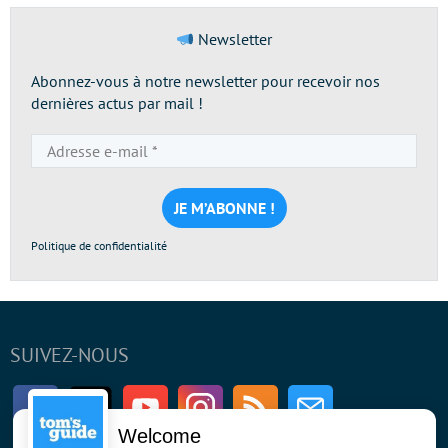
Newsletter
Abonnez-vous à notre newsletter pour recevoir nos
dernières actus par mail !
Adresse
e-
mail
*
Politique de confidentialité
SUIVEZ-NOUS
Facebook
Twitter
Youtube
Instagram
RSS
Newsletter
Welcome