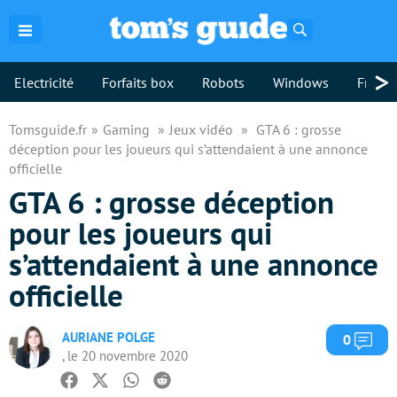
Rechercher
>
Electricité
Forfaits box
Robots
Windows
Freebo
Tomsguide.fr
Gaming
Jeux vidéo
GTA 6 : grosse
déception pour les joueurs qui s’attendaient à une annonce
officielle
GTA 6 : grosse déception
pour les joueurs qui
s’attendaient à une annonce
officielle
AURIANE POLGE
Com
0
, le 20 novembre 2020
Facebook
Twitter
Whatsapp
Reddit