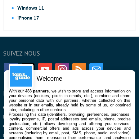
Windows 11
iPhone 17
SUIVEZ-NOUS
Facebook
Twitter
Youtube
Instagram
RSS
Newsletter
Welcome
With our 488
partners
, we wish to store and access information on
ENTREPRISE
À PROPOS
your devices (cookies, pixels in emails, etc.), combine and share
your personal data with our partners, whether collected on this
website or in our emails, already held by some of us, or obtained
Qui sommes nous
La rédaction
later, including in other contexts.
Processing this data (identifiers, browsing, preferences, purchases,
Mentions légales et CGU
Contact
loyalty programs, IP, postal addresses and emails, phone, precise
geolocation, etc.) allows developing and offering you services,
Confidentialité et Cookies
content, commercial offers and ads across your devices and
screens (including by email, post, SMS, phone, audio, and video),
Préférences cookies
personalising them, measuring their performance, and analysing