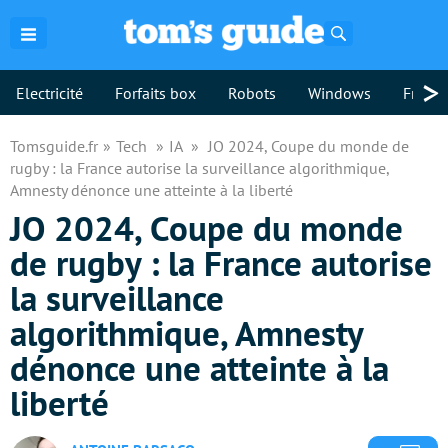
Rechercher
>
Electricité
Forfaits box
Robots
Windows
Freebo
Tomsguide.fr
Tech
IA
JO 2024, Coupe du monde de
rugby : la France autorise la surveillance algorithmique,
Amnesty dénonce une atteinte à la liberté
JO 2024, Coupe du monde
de rugby : la France autorise
la surveillance
algorithmique, Amnesty
dénonce une atteinte à la
liberté