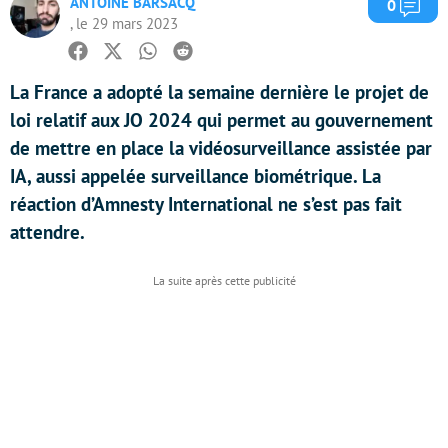
ANTOINE BARSACQ
Com
0
, le 29 mars 2023
Facebook
Twitter
Whatsapp
Reddit
La France a adopté la semaine dernière le projet de
loi relatif aux JO 2024 qui permet au gouvernement
de mettre en place la vidéosurveillance assistée par
IA, aussi appelée surveillance biométrique. La
réaction d’Amnesty International ne s’est pas fait
attendre.