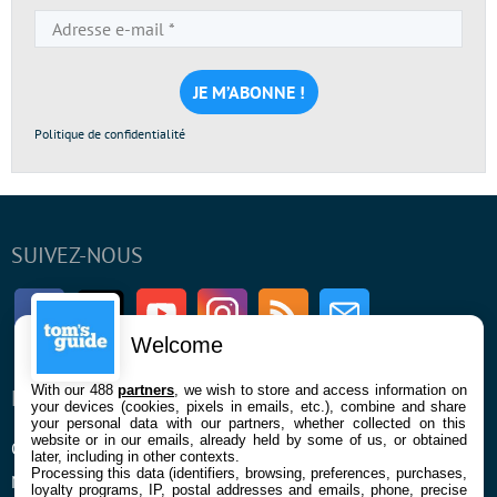
Adresse
e-
mail
*
Politique de confidentialité
SUIVEZ-NOUS
Facebook
Twitter
Youtube
Instagram
RSS
Newsletter
Welcome
With our 488
partners
, we wish to store and access information on
ENTREPRISE
À PROPOS
your devices (cookies, pixels in emails, etc.), combine and share
your personal data with our partners, whether collected on this
website or in our emails, already held by some of us, or obtained
Qui sommes nous
La rédaction
later, including in other contexts.
Processing this data (identifiers, browsing, preferences, purchases,
Mentions légales et CGU
Contact
loyalty programs, IP, postal addresses and emails, phone, precise