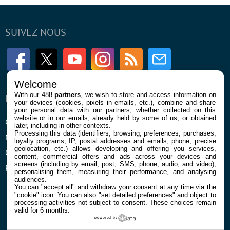
SUIVEZ-NOUS
Facebook
Twitter
Youtube
Instagram
RSS
Newsletter
Welcome
With our 488
partners
, we wish to store and access information on
ENTREPRISE
À PROPOS
your devices (cookies, pixels in emails, etc.), combine and share
your personal data with our partners, whether collected on this
website or in our emails, already held by some of us, or obtained
Qui sommes nous
La rédaction
later, including in other contexts.
Processing this data (identifiers, browsing, preferences, purchases,
Mentions légales et CGU
Contact
loyalty programs, IP, postal addresses and emails, phone, precise
geolocation, etc.) allows developing and offering you services,
Confidentialité et Cookies
content, commercial offers and ads across your devices and
screens (including by email, post, SMS, phone, audio, and video),
Préférences cookies
personalising them, measuring their performance, and analysing
audiences.
You can "accept all" and withdraw your consent at any time via the
"cookie" icon
. You can also "set detailed preferences" and object to
processing activities not subject to consent. These choices remain
valid for 6 months.
powered by