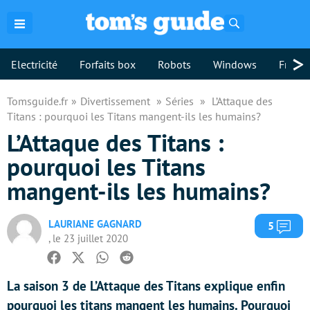
Rechercher
>
Electricité
Forfaits box
Robots
Windows
Freebo
Tomsguide.fr
Divertissement
Séries
L’Attaque des
Titans : pourquoi les Titans mangent-ils les humains?
L’Attaque des Titans :
pourquoi les Titans
mangent-ils les humains?
LAURIANE GAGNARD
Com
5
, le 23 juillet 2020
Facebook
Twitter
Whatsapp
Reddit
La saison 3 de L’Attaque des Titans explique enfin
pourquoi les titans mangent les humains. Pourquoi