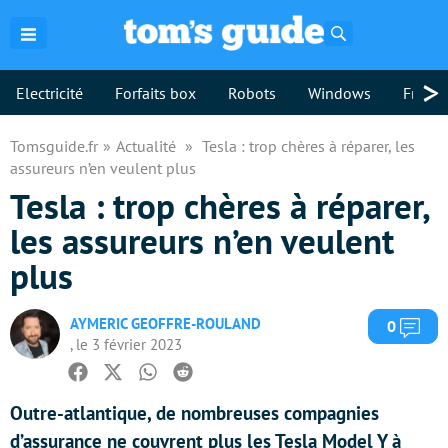
Rechercher
>
Electricité
Forfaits box
Robots
Windows
Freebo
Tomsguide.fr
Actualité
Tesla : trop chères à réparer, les
assureurs n’en veulent plus
Tesla : trop chères à réparer,
les assureurs n’en veulent
plus
AYMERIC GEOFFRE-ROULAND
Com
0
, le 3 février 2023
Facebook
Twitter
Whatsapp
Reddit
Outre-atlantique, de nombreuses compagnies
d’assurance ne couvrent plus les Tesla Model Y à