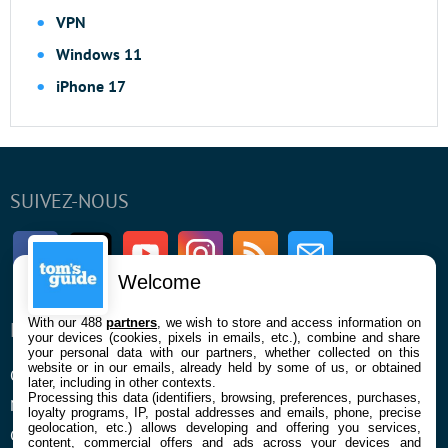
VPN
Windows 11
iPhone 17
SUIVEZ-NOUS
Facebook
Twitter
Youtube
Instagram
RSS
Newsletter
Welcome
With our 488
partners
, we wish to store and access information on
ENTREPRISE
À PROPOS
your devices (cookies, pixels in emails, etc.), combine and share
your personal data with our partners, whether collected on this
website or in our emails, already held by some of us, or obtained
Qui sommes nous
La rédaction
later, including in other contexts.
Processing this data (identifiers, browsing, preferences, purchases,
Mentions légales et CGU
Contact
loyalty programs, IP, postal addresses and emails, phone, precise
geolocation, etc.) allows developing and offering you services,
Confidentialité et Cookies
content, commercial offers and ads across your devices and