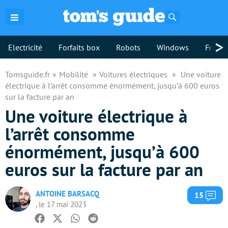
Rechercher
>
Electricité
Forfaits box
Robots
Windows
Freebo
Tomsguide.fr
Mobilité
Voitures électriques
Une voiture
électrique à l’arrêt consomme énormément, jusqu’à 600 euros
sur la facture par an
Une voiture électrique à
l’arrêt consomme
énormément, jusqu’à 600
euros sur la facture par an
ANTOINE BARSACQ
Com
15
, le 17 mai 2023
Facebook
Twitter
Whatsapp
Reddit