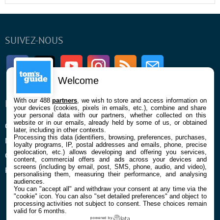
SUIVEZ-NOUS
Facebook
Twitter
Youtube
Instagram
RSS
Newsletter
Welcome
With our 488
partners
, we wish to store and access information on
ENTREPRISE
À PROPOS
your devices (cookies, pixels in emails, etc.), combine and share
your personal data with our partners, whether collected on this
website or in our emails, already held by some of us, or obtained
Qui sommes nous
La rédaction
later, including in other contexts.
Processing this data (identifiers, browsing, preferences, purchases,
Mentions légales et CGU
Contact
loyalty programs, IP, postal addresses and emails, phone, precise
geolocation, etc.) allows developing and offering you services,
Confidentialité et Cookies
content, commercial offers and ads across your devices and
screens (including by email, post, SMS, phone, audio, and video),
Préférences cookies
personalising them, measuring their performance, and analysing
audiences.
You can "accept all" and withdraw your consent at any time via the
"cookie" icon
. You can also "set detailed preferences" and object to
processing activities not subject to consent. These choices remain
valid for 6 months.
powered by