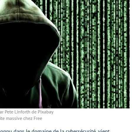
r Pete Linforth de Pixabay
ite massive chez Free
connu dans le domaine de la cybersécurité, vient