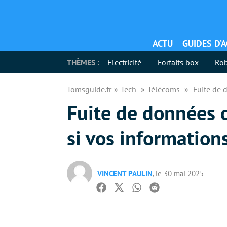
ACTU
GUIDES D’
THÈMES :
Electricité
Forfaits box
Rob
Tomsguide.fr
Tech
Télécoms
Fuite de 
Fuite de données 
si vos informatio
VINCENT PAULIN
, le 30 mai 2025
Facebook
Twitter
Whatsapp
Reddit