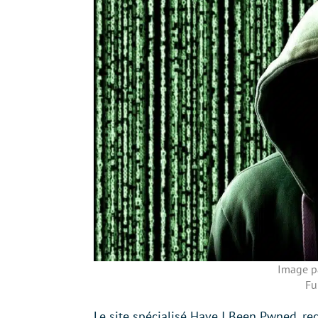
Image pa
Fu
Le site spécialisé Have I Been Pwned, re