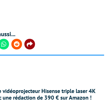
ussi...
din
Whatsapp
Reddit
Share
e vidéoprojecteur Hisense triple laser 4K
ec une rédaction de 390 € sur Amazon !