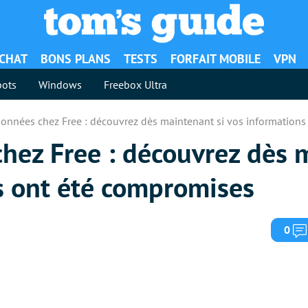
ACHAT
BONS PLANS
TESTS
FORFAIT MOBILE
VPN
ots
Windows
Freebox Ultra
données chez Free : découvrez dès maintenant si vos information
chez Free : découvrez dès 
ns ont été compromises
0