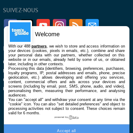
SUIVEZ-NOUS
Facebook
Twitter
Youtube
Instagram
RSS
Newsletter
Welcome
With our 488
partners
, we wish to store and access information on
ENTREPRISE
À PROPOS
your devices (cookies, pixels in emails, etc.), combine and share
your personal data with our partners, whether collected on this
website or in our emails, already held by some of us, or obtained
Qui sommes nous
La rédaction
later, including in other contexts.
Processing this data (identifiers, browsing, preferences, purchases,
Mentions légales et CGU
Contact
loyalty programs, IP, postal addresses and emails, phone, precise
geolocation, etc.) allows developing and offering you services,
Confidentialité et Cookies
content, commercial offers and ads across your devices and
screens (including by email, post, SMS, phone, audio, and video),
Préférences cookies
personalising them, measuring their performance, and analysing
audiences.
You can "accept all" and withdraw your consent at any time via the
"cookie" icon
. You can also "set detailed preferences" and object to
processing activities not subject to consent. These choices remain
valid for 6 months.
powered by
© 2026 Galaxie Media Tous droits réservés
Accept all