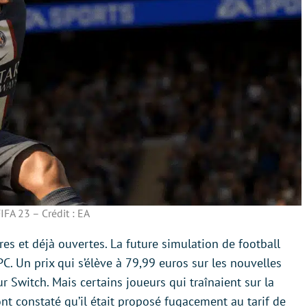
IFA 23 – Crédit : EA
res et déjà ouvertes. La future simulation de football
C. Un prix qui s’élève à 79,99 euros sur les nouvelles
 Switch. Mais certains joueurs qui traînaient sur la
nt constaté qu’il était proposé fugacement au tarif de