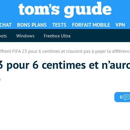
ACHAT
BONS PLANS
TESTS
FORFAIT MOBILE
VPN
ots
Windows
Freebox Ultra
’offrent FIFA 23 pour 6 centimes et n’auront pas à payer la différenc
23 pour 6 centimes et n’aur
e
0