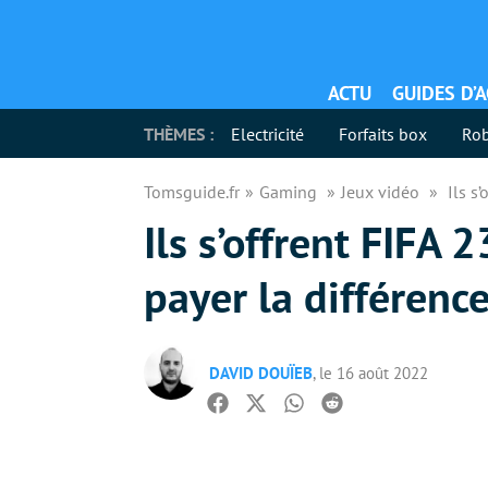
ACTU
GUIDES D’
THÈMES :
Electricité
Forfaits box
Rob
Tomsguide.fr
Gaming
Jeux vidéo
Ils s
Ils s’offrent FIFA 
payer la différenc
DAVID DOUÏEB
, le 16 août 2022
Facebook
Twitter
Whatsapp
Reddit