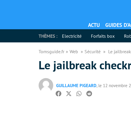
ACTU
GUIDES D’
THÈMES :
Electricité
Forfaits box
Rob
Tomsguide.fr
Web
Sécurité
Le jailbrea
Le jailbreak check
GUILLAUME PIGEARD
, le 12 novembre 
Facebook
Twitter
Whatsapp
Reddit