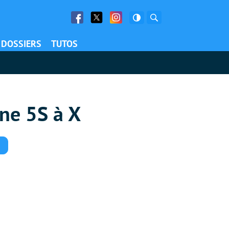
Facebook
Twitter
Facebook
Rechercher
DOSSIERS
TUTOS
one 5S à X
Commentaires