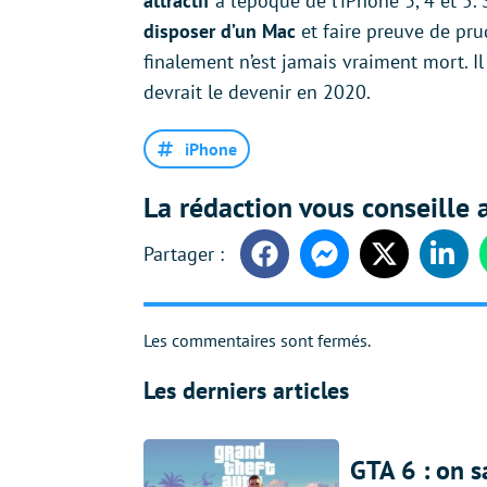
attractif
à l’époque de l’iPhone 3, 4 et 5.
disposer d’un Mac
et faire preuve de pru
finalement n’est jamais vraiment mort. Il
devrait le devenir en 2020.
iPhone
La rédaction vous conseille a
Facebook
Messenger
Twitter
Linke
Les commentaires sont fermés.
Les derniers articles
GTA 6 : on s