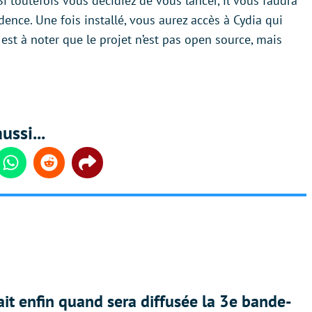
 Si toutefois vous décidiez de vous lancer, il vous faudra
dence. Une fois installé, vous aurez accès à Cydia qui
 est à noter que le projet n’est pas open source, mais
ussi...
din
Whatsapp
Reddit
Share
ait enfin quand sera diffusée la 3e bande-