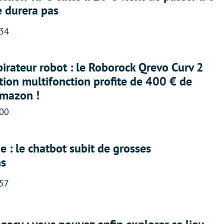
e durera pas
:34
irateur robot : le Roborock Qrevo Curv 2
ation multifonction profite de 400 € de
Amazon !
:00
 : le chatbot subit de grosses
ns
:57