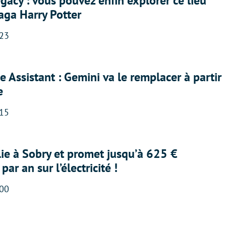
acy : vous pouvez enfin explorer ce lieu
saga Harry Potter
:23
 Assistant : Gemini va le remplacer à partir
e
:15
lie à Sobry et promet jusqu’à 625 €
ar an sur l’électricité !
:00