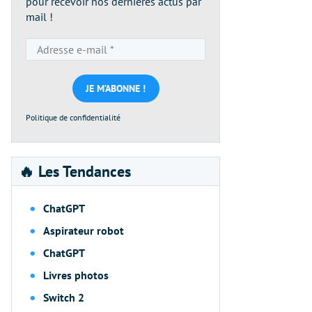
pour recevoir nos dernières actus par
mail !
Adresse
e-
mail
*
Politique de confidentialité
🔥 Les Tendances
ChatGPT
Aspirateur robot
ChatGPT
Livres photos
Switch 2