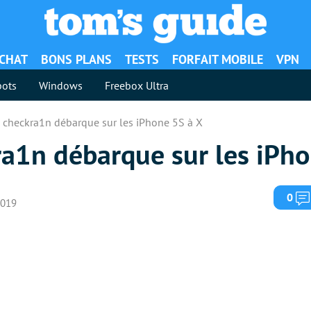
ACHAT
BONS PLANS
TESTS
FORFAIT MOBILE
VPN
ots
Windows
Freebox Ultra
k checkra1n débarque sur les iPhone 5S à X
ra1n débarque sur les iPh
0
2019