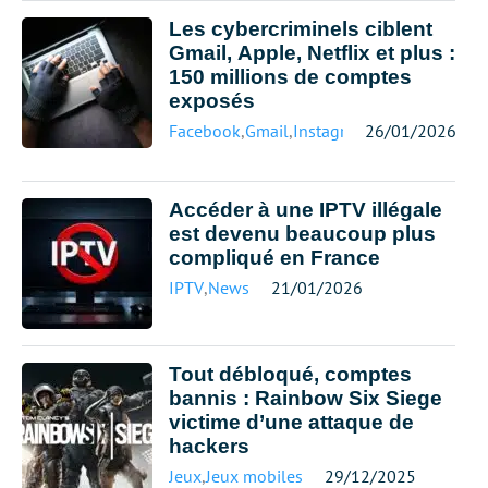
Les cybercriminels ciblent
Gmail, Apple, Netflix et plus :
150 millions de comptes
exposés
Facebook
,
Gmail
,
Instagram
26/01/2026
,
Netflix
Accéder à une IPTV illégale
est devenu beaucoup plus
compliqué en France
IPTV
,
News
21/01/2026
Tout débloqué, comptes
bannis : Rainbow Six Siege
victime d’une attaque de
hackers
Jeux
,
Jeux mobiles
29/12/2025