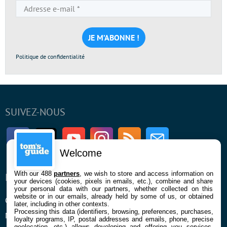
Adresse
e-
mail
*
Politique de confidentialité
SUIVEZ-NOUS
Facebook
Twitter
Youtube
Instagram
RSS
Newsletter
Welcome
With our 488
partners
, we wish to store and access information on
ENTREPRISE
À PROPOS
your devices (cookies, pixels in emails, etc.), combine and share
your personal data with our partners, whether collected on this
website or in our emails, already held by some of us, or obtained
Qui sommes nous
La rédaction
later, including in other contexts.
Processing this data (identifiers, browsing, preferences, purchases,
Mentions légales et CGU
Contact
loyalty programs, IP, postal addresses and emails, phone, precise
geolocation, etc.) allows developing and offering you services,