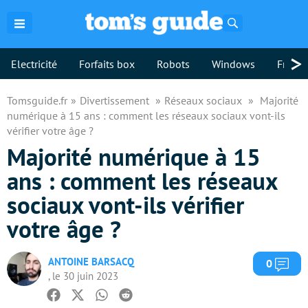
Rechercher
>
Electricité
Forfaits box
Robots
Windows
Freebo
Tomsguide.fr
Divertissement
Réseaux sociaux
Majorité
numérique à 15 ans : comment les réseaux sociaux vont-ils
vérifier votre âge ?
Majorité numérique à 15
ans : comment les réseaux
sociaux vont-ils vérifier
votre âge ?
ANTOINE BARSACQ
Com
0
, le 30 juin 2023
Facebook
Twitter
Whatsapp
Reddit