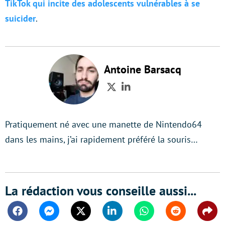
TikTok qui incite des adolescents vulnérables à se
suicider
.
Antoine Barsacq
Twitter
LinkedIn
Pratiquement né avec une manette de Nintendo64
dans les mains, j’ai rapidement préféré la souris…
La rédaction vous conseille aussi...
Facebook
Messenger
Twitter
Linkedin
Whatsapp
Reddit
Shar