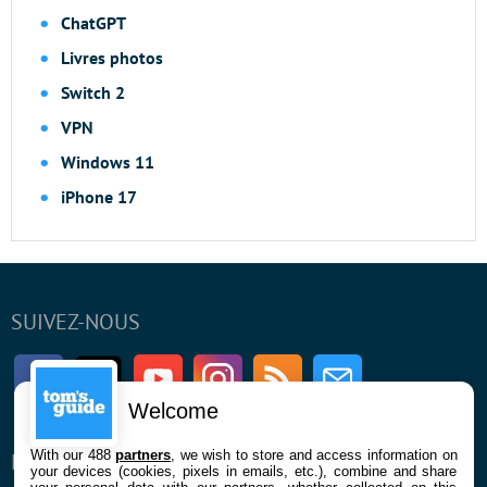
ChatGPT
Livres photos
Switch 2
VPN
Windows 11
iPhone 17
SUIVEZ-NOUS
Facebook
Twitter
Youtube
Instagram
RSS
Newsletter
Welcome
With our 488
partners
, we wish to store and access information on
ENTREPRISE
À PROPOS
your devices (cookies, pixels in emails, etc.), combine and share