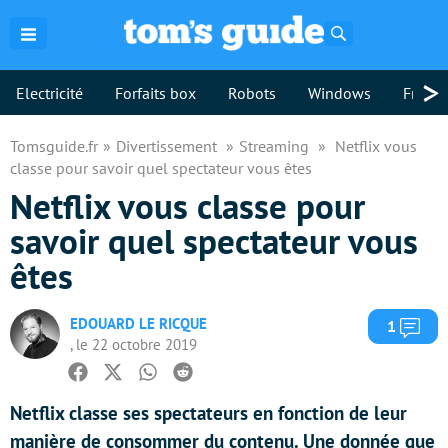
Rechercher
>
Electricité
Forfaits box
Robots
Windows
Freebo
Tomsguide.fr
Divertissement
Streaming
Netflix vous
classe pour savoir quel spectateur vous êtes
Netflix vous classe pour
savoir quel spectateur vous
êtes
EDOUARD LE RICQUE
Com
1
, le 22 octobre 2019
Facebook
Twitter
Whatsapp
Reddit
Netflix classe ses spectateurs en fonction de leur
manière de consommer du contenu. Une donnée que