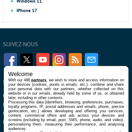
Windows 11
iPhone 17
SUIVEZ-NOUS
Facebook
Twitter
Youtube
Instagram
RSS
Newsletter
Welcome
With our 488
partners
, we wish to store and access information on
ENTREPRISE
À PROPOS
your devices (cookies, pixels in emails, etc.), combine and share
your personal data with our partners, whether collected on this
website or in our emails, already held by some of us, or obtained
Qui sommes nous
La rédaction
later, including in other contexts.
Processing this data (identifiers, browsing, preferences, purchases,
Mentions légales et CGU
Contact
loyalty programs, IP, postal addresses and emails, phone, precise
geolocation, etc.) allows developing and offering you services,
Confidentialité et Cookies
content, commercial offers and ads across your devices and
screens (including by email, post, SMS, phone, audio, and video),
Préférences cookies
personalising them, measuring their performance, and analysing
audiences.