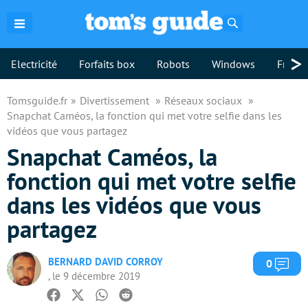
Rechercher
>
Electricité
Forfaits box
Robots
Windows
Freebo
Tomsguide.fr
Divertissement
Réseaux sociaux
Snapchat Caméos, la fonction qui met votre selfie dans les
vidéos que vous partagez
Snapchat Caméos, la
fonction qui met votre selfie
dans les vidéos que vous
partagez
BERNARD DAVID CORROY
Com
0
, le 9 décembre 2019
Facebook
Twitter
Whatsapp
Reddit