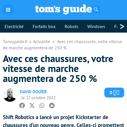
Rechercher
>
Electricité
Forfaits box
Robots
Windows
Freebo
Tomsguide.fr
Actualité
Avec ces chaussures, votre vitesse
de marche augmentera de 250 %
Avec ces chaussures, votre
vitesse de marche
augmentera de 250 %
DAVID DOUÏEB
Com
0
, le 27 octobre 2022
Facebook
Twitter
Whatsapp
Reddit
Shift Robotics a lancé un projet Kickstarter de
chaussures d’un nouveau genre. Celles-ci promettent