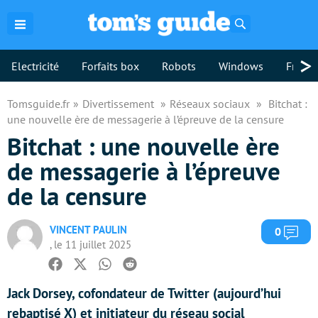
Rechercher
>
Electricité
Forfaits box
Robots
Windows
Freebo
Tomsguide.fr
Divertissement
Réseaux sociaux
Bitchat :
une nouvelle ère de messagerie à l’épreuve de la censure
Bitchat : une nouvelle ère
de messagerie à l’épreuve
de la censure
VINCENT PAULIN
Com
0
, le 11 juillet 2025
Facebook
Twitter
Whatsapp
Reddit
Jack Dorsey, cofondateur de Twitter (aujourd’hui
rebaptisé X) et initiateur du réseau social