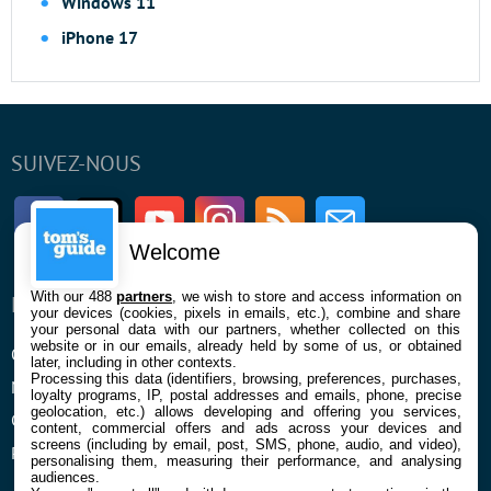
Windows 11
iPhone 17
SUIVEZ-NOUS
Facebook
Twitter
Youtube
Instagram
RSS
Newsletter
Welcome
With our 488
partners
, we wish to store and access information on
ENTREPRISE
À PROPOS
your devices (cookies, pixels in emails, etc.), combine and share
your personal data with our partners, whether collected on this
website or in our emails, already held by some of us, or obtained
Qui sommes nous
La rédaction
later, including in other contexts.
Processing this data (identifiers, browsing, preferences, purchases,
Mentions légales et CGU
Contact
loyalty programs, IP, postal addresses and emails, phone, precise
geolocation, etc.) allows developing and offering you services,
Confidentialité et Cookies
content, commercial offers and ads across your devices and
screens (including by email, post, SMS, phone, audio, and video),
Préférences cookies
personalising them, measuring their performance, and analysing
audiences.