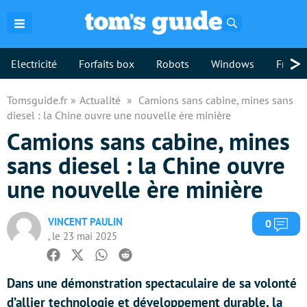
Rechercher
>
Electricité
Forfaits box
Robots
Windows
Freebo
Tomsguide.fr
Actualité
Camions sans cabine, mines sans
diesel : la Chine ouvre une nouvelle ère minière
Camions sans cabine, mines
sans diesel : la Chine ouvre
une nouvelle ère minière
VINCENT PAULIN
Com
0
, le 23 mai 2025
Facebook
Twitter
Whatsapp
Reddit
Dans une démonstration spectaculaire de sa volonté
d’allier technologie et développement durable, la