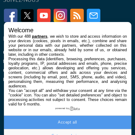
Facebook
Twitter
Youtube
Instagram
RSS
Newsletter
Welcome
With our 488
partners
, we wish to store and access information on
ENTREPRISE
À PROPOS
your devices (cookies, pixels in emails, etc.), combine and share
your personal data with our partners, whether collected on this
website or in our emails, already held by some of us, or obtained
Qui sommes nous
La rédaction
later, including in other contexts.
Processing this data (identifiers, browsing, preferences, purchases,
Mentions légales et CGU
Contact
loyalty programs, IP, postal addresses and emails, phone, precise
geolocation, etc.) allows developing and offering you services,
Confidentialité et Cookies
content, commercial offers and ads across your devices and
screens (including by email, post, SMS, phone, audio, and video),
Préférences cookies
personalising them, measuring their performance, and analysing
audiences.
You can "accept all" and withdraw your consent at any time via the
"cookie" icon
. You can also "set detailed preferences" and object to
processing activities not subject to consent. These choices remain
valid for 6 months.
powered by
© 2026 Galaxie Media Tous droits réservés
Accept all