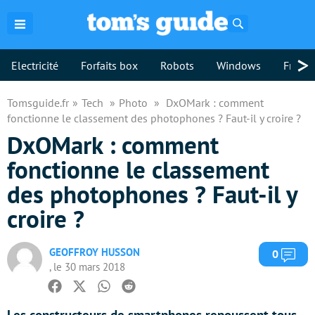
Rechercher
>
Electricité
Forfaits box
Robots
Windows
Freebo
Tomsguide.fr
Tech
Photo
DxOMark : comment
fonctionne le classement des photophones ? Faut-il y croire ?
DxOMark : comment
fonctionne le classement
des photophones ? Faut-il y
croire ?
GEOFFROY HUSSON
Com
0
, le 30 mars 2018
Facebook
Twitter
Whatsapp
Reddit