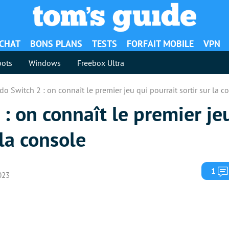
ACHAT
BONS PLANS
TESTS
FORFAIT MOBILE
VPN
ots
Windows
Freebox Ultra
o Switch 2 : on connaît le premier jeu qui pourrait sortir sur la c
: on connaît le premier je
 la console
1
023