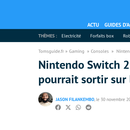
ACTU
GUIDES D’
THÈMES :
Electricité
Forfaits box
Rob
Tomsguide.fr
Gaming
Consoles
Nintend
Nintendo Switch 2 
pourrait sortir sur
JASON FILANKEMBO
, le 30 novembre 2
Facebook
Twitter
Whatsapp
Reddit