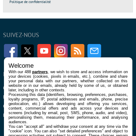
Politique de confidentialité
SUIVEZ-NOUS
Facebook
Twitter
Youtube
Instagram
RSS
Newsletter
Welcome
With our 488
partners
, we wish to store and access information on
ENTREPRISE
À PROPOS
your devices (cookies, pixels in emails, etc.), combine and share
your personal data with our partners, whether collected on this
website or in our emails, already held by some of us, or obtained
Qui sommes nous
La rédaction
later, including in other contexts.
Processing this data (identifiers, browsing, preferences, purchases,
Mentions légales et CGU
Contact
loyalty programs, IP, postal addresses and emails, phone, precise
geolocation, etc.) allows developing and offering you services,
Confidentialité et Cookies
content, commercial offers and ads across your devices and
screens (including by email, post, SMS, phone, audio, and video),
Préférences cookies
personalising them, measuring their performance, and analysing
audiences.
You can "accept all" and withdraw your consent at any time via the
"cookie" icon
. You can also "set detailed preferences" and object to
processing activities not subject to consent. These choices remain