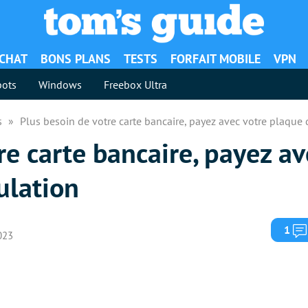
ACHAT
BONS PLANS
TESTS
FORFAIT MOBILE
VPN
ots
Windows
Freebox Ultra
es
Plus besoin de votre carte bancaire, payez avec votre plaque 
re carte bancaire, payez av
ulation
1
023