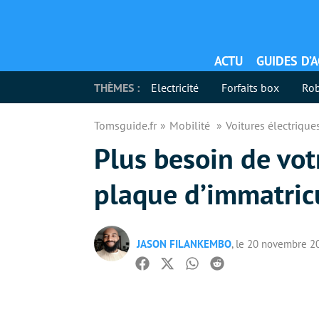
ACTU
GUIDES D’
THÈMES :
Electricité
Forfaits box
Rob
Tomsguide.fr
Mobilité
Voitures électriqu
Plus besoin de vot
plaque d’immatric
JASON FILANKEMBO
, le 20 novembre 2
Facebook
Twitter
Whatsapp
Reddit