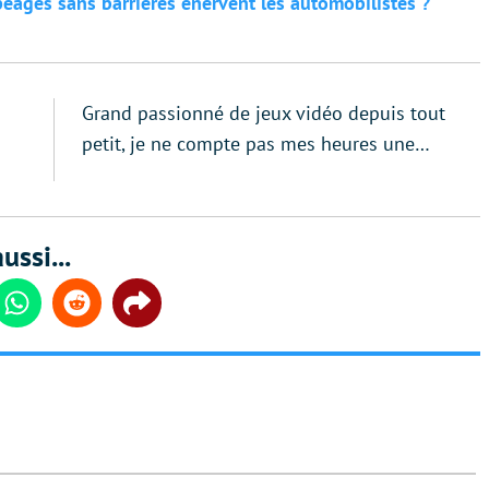
péages sans barrières énervent les automobilistes ?
Grand passionné de jeux vidéo depuis tout
petit, je ne compte pas mes heures une…
ussi...
din
Whatsapp
Reddit
Share