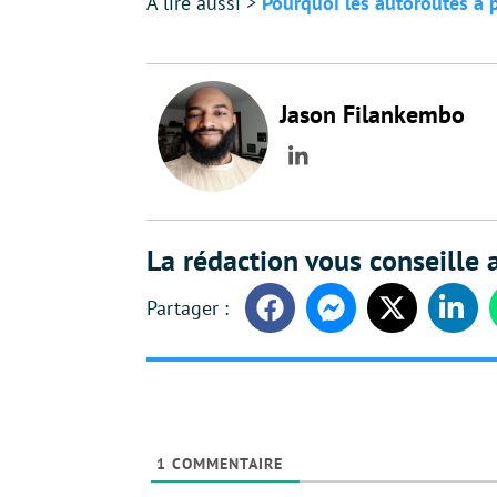
À lire aussi >
Pourquoi les autoroutes à 
Jason Filankembo
LinkedIn
La rédaction vous conseille a
Facebook
Messenger
Twitter
Linke
1
COMMENTAIRE