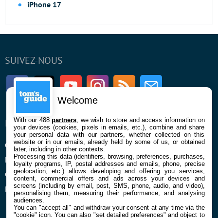
iPhone 17
SUIVEZ-NOUS
Facebook
Twitter
Youtube
Instagram
RSS
Newsletter
Welcome
With our 488
partners
, we wish to store and access information on
ENTREPRISE
À PROPOS
your devices (cookies, pixels in emails, etc.), combine and share
your personal data with our partners, whether collected on this
website or in our emails, already held by some of us, or obtained
Qui sommes nous
La rédaction
later, including in other contexts.
Processing this data (identifiers, browsing, preferences, purchases,
Mentions légales et CGU
Contact
loyalty programs, IP, postal addresses and emails, phone, precise
geolocation, etc.) allows developing and offering you services,
Confidentialité et Cookies
content, commercial offers and ads across your devices and
screens (including by email, post, SMS, phone, audio, and video),
Préférences cookies
personalising them, measuring their performance, and analysing
audiences.
You can "accept all" and withdraw your consent at any time via the
"cookie" icon
. You can also "set detailed preferences" and object to