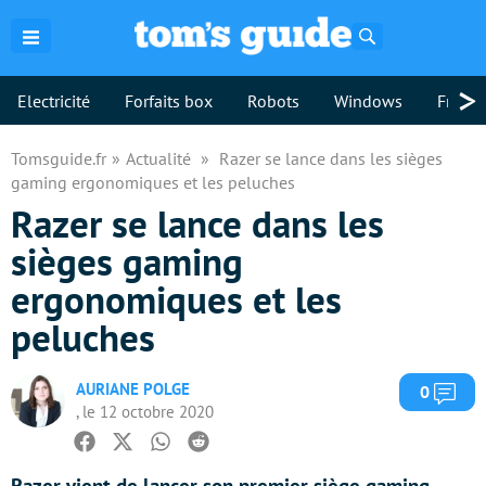
Rechercher
>
Electricité
Forfaits box
Robots
Windows
Freebo
Tomsguide.fr
Actualité
Razer se lance dans les sièges
gaming ergonomiques et les peluches
Razer se lance dans les
sièges gaming
ergonomiques et les
peluches
AURIANE POLGE
Com
0
, le 12 octobre 2020
Facebook
Twitter
Whatsapp
Reddit