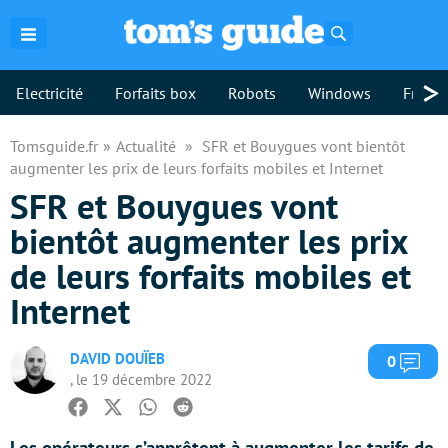
Rechercher
>
Electricité
Forfaits box
Robots
Windows
Freebo
Tomsguide.fr
Actualité
SFR et Bouygues vont bientôt
augmenter les prix de leurs forfaits mobiles et Internet
SFR et Bouygues vont
bientôt augmenter les prix
de leurs forfaits mobiles et
Internet
DAVID DOUÏEB
Com
0
, le 19 décembre 2022
Facebook
Twitter
Whatsapp
Reddit