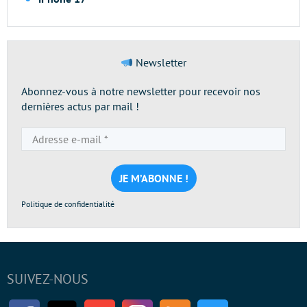
Newsletter
Abonnez-vous à notre newsletter pour recevoir nos
dernières actus par mail !
Adresse
e-
mail
*
Politique de confidentialité
SUIVEZ-NOUS
Facebook
Twitter
Youtube
Instagram
RSS
Newsletter