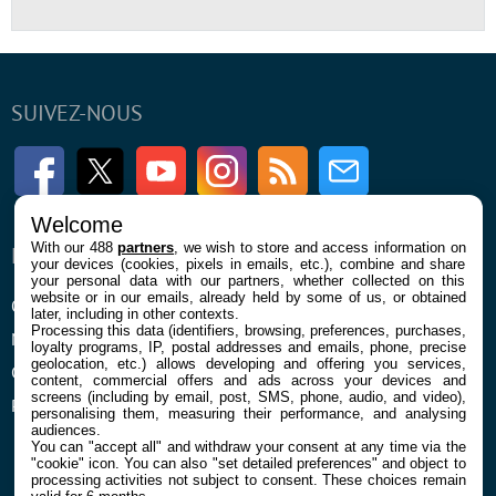
SUIVEZ-NOUS
Facebook
Twitter
Youtube
Instagram
RSS
Newsletter
Welcome
With our 488
partners
, we wish to store and access information on
ENTREPRISE
À PROPOS
your devices (cookies, pixels in emails, etc.), combine and share
your personal data with our partners, whether collected on this
website or in our emails, already held by some of us, or obtained
Qui sommes nous
La rédaction
later, including in other contexts.
Processing this data (identifiers, browsing, preferences, purchases,
Mentions légales et CGU
Contact
loyalty programs, IP, postal addresses and emails, phone, precise
geolocation, etc.) allows developing and offering you services,
Confidentialité et Cookies
content, commercial offers and ads across your devices and
screens (including by email, post, SMS, phone, audio, and video),
Préférences cookies
personalising them, measuring their performance, and analysing
audiences.
You can "accept all" and withdraw your consent at any time via the
"cookie" icon
. You can also "set detailed preferences" and object to
processing activities not subject to consent. These choices remain