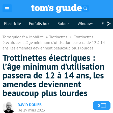
Rechercher
>
Electricité
Forfaits box
Robots
Windows
Freebo
Tomsguide.fr
Mobilité
Trotinettes
Trottinettes
électriques : l’âge minimum d’utilisation passera de 12 à 14
ans, les amendes deviennent beaucoup plus lourdes
Trottinettes électriques :
l’âge minimum d’utilisation
passera de 12 à 14 ans, les
amendes deviennent
beaucoup plus lourdes
DAVID DOUÏEB
Com
0
, le 29 mars 2023