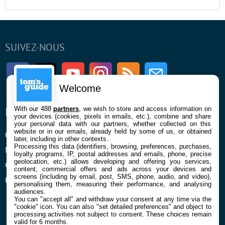
SUIVEZ-NOUS
Facebook
Twitter
Youtube
Instagram
RSS
Newsletter
Welcome
With our 488
partners
, we wish to store and access information on
ENTREPRISE
À PROPOS
your devices (cookies, pixels in emails, etc.), combine and share
your personal data with our partners, whether collected on this
website or in our emails, already held by some of us, or obtained
Qui sommes nous
La rédaction
later, including in other contexts.
Processing this data (identifiers, browsing, preferences, purchases,
Mentions légales et CGU
Contact
loyalty programs, IP, postal addresses and emails, phone, precise
geolocation, etc.) allows developing and offering you services,
Confidentialité et Cookies
content, commercial offers and ads across your devices and
screens (including by email, post, SMS, phone, audio, and video),
Préférences cookies
personalising them, measuring their performance, and analysing
audiences.
You can "accept all" and withdraw your consent at any time via the
"cookie" icon
. You can also "set detailed preferences" and object to
processing activities not subject to consent. These choices remain
valid for 6 months.