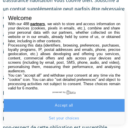
d’assurance habitation vous couvre bien. Souscrire à
un contrat supplémentaire peut parfois être nécessaire
et plus prudent surtout si vous utilisez votre
Welcome
With our 488
partners
, we wish to store and access information on
trottinette électrique quotidiennement. Enfin, souscrire
your devices (cookies, pixels in emails, etc.), combine and share
your personal data with our partners, whether collected on this
à un contrat spécial EDPM pour protéger son appareil
website or in our emails, already held by some of us, or obtained
later, including in other contexts.
des vols ou de la casse est également une solution
Processing this data (identifiers, browsing, preferences, purchases,
loyalty programs, IP, postal addresses and emails, phone, precise
intéressante.
geolocation, etc.) allows developing and offering you services,
content, commercial offers and ads across your devices and
screens (including by email, post, SMS, phone, audio, and video),
⛑ Les équipements obligatoires
personalising them, measuring their performance, and analysing
audiences.
avec une trottinette électrique
You can "accept all" and withdraw your consent at any time via the
"cookie" icon
. You can also "set detailed preferences" and object to
processing activities not subject to consent. These choices remain
valid for 6 months.
Le port d’un
équipement rétroréfléchissant
est
powered by
obligatoire pour circuler la nuit ou en cas de visibilité
Accept all
insuffisante en journée. On pense évidemment au
brouillard ou à de fortes pluies. Théoriquement, le
Set your choices
non-respect de cette obligation est susceptible