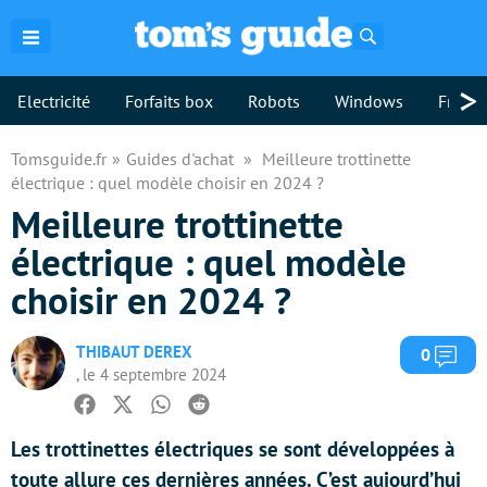
Rechercher
>
Electricité
Forfaits box
Robots
Windows
Freebo
Tomsguide.fr
Guides d'achat
Meilleure trottinette
électrique : quel modèle choisir en 2024 ?
Meilleure trottinette
électrique : quel modèle
choisir en 2024 ?
THIBAUT DEREX
Com
0
, le 4 septembre 2024
Facebook
Twitter
Whatsapp
Reddit
Les trottinettes électriques se sont développées à
toute allure ces dernières années. C’est aujourd’hui