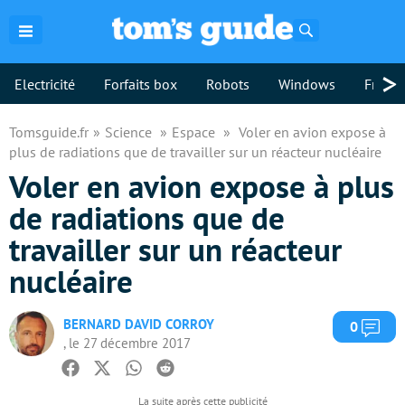
Rechercher
>
Electricité
Forfaits box
Robots
Windows
Freebo
Tomsguide.fr
Science
Espace
Voler en avion expose à
plus de radiations que de travailler sur un réacteur nucléaire
Voler en avion expose à plus
de radiations que de
travailler sur un réacteur
nucléaire
BERNARD DAVID CORROY
Com
0
, le 27 décembre 2017
Facebook
Twitter
Whatsapp
Reddit