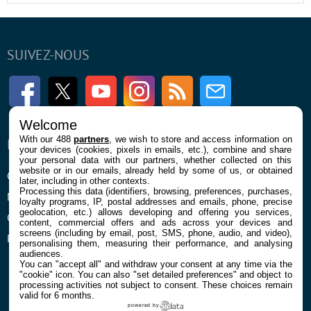
SUIVEZ-NOUS
Facebook
Twitter
Youtube
Instagram
RSS
Newsletter
Welcome
With our 488
partners
, we wish to store and access information on
ENTREPRISE
À PROPOS
your devices (cookies, pixels in emails, etc.), combine and share
your personal data with our partners, whether collected on this
website or in our emails, already held by some of us, or obtained
Qui sommes nous
La rédaction
later, including in other contexts.
Processing this data (identifiers, browsing, preferences, purchases,
Mentions légales et CGU
Contact
loyalty programs, IP, postal addresses and emails, phone, precise
geolocation, etc.) allows developing and offering you services,
Confidentialité et Cookies
content, commercial offers and ads across your devices and
screens (including by email, post, SMS, phone, audio, and video),
Préférences cookies
personalising them, measuring their performance, and analysing
audiences.
You can "accept all" and withdraw your consent at any time via the
"cookie" icon
. You can also "set detailed preferences" and object to
processing activities not subject to consent. These choices remain
valid for 6 months.
powered by