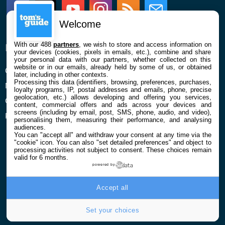
Facebook
Twitter
Youtube
Instagram
RSS
Newsletter
Welcome
With our 488
partners
, we wish to store and access information on
ENTREPRISE
À PROPOS
your devices (cookies, pixels in emails, etc.), combine and share
your personal data with our partners, whether collected on this
website or in our emails, already held by some of us, or obtained
Qui sommes nous
La rédaction
later, including in other contexts.
Processing this data (identifiers, browsing, preferences, purchases,
Mentions légales et CGU
Contact
loyalty programs, IP, postal addresses and emails, phone, precise
geolocation, etc.) allows developing and offering you services,
Confidentialité et Cookies
content, commercial offers and ads across your devices and
screens (including by email, post, SMS, phone, audio, and video),
Préférences cookies
personalising them, measuring their performance, and analysing
audiences.
You can "accept all" and withdraw your consent at any time via the
"cookie" icon
. You can also "set detailed preferences" and object to
processing activities not subject to consent. These choices remain
valid for 6 months.
powered by
© 2026 Galaxie Media Tous droits réservés
Accept all
Set your choices