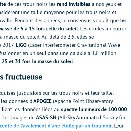
uite
de ces trous noirs les
rend invisibles
à nos yeux et
nsidèrent une taille moyenne pour les trous noirs et
rvalle. Pendant des années, le consensus voulait que l
es
masse de 5 à 15 fois celle du soleil
. Les étoiles à neutron
 masse du soleil. Au-delà de 2,5, elles se
té 2017,
LIGO
(Laser Interferometer Gravitational-Wave
fusionner en un seul dans une galaxie à 1,8 million
t
25 et 31 fois la masse du soleil
.
s fructueuse
ises jusqu’alors sur les trous noirs et leur taille,
 les données d’
APOGEE
(Apache Point Observatory
illent les données liées au
spectre lumineux de 100 000
ec les images de
ASAS-SN
(All-Sky Automated Survey for
cente de l’avalement d’une étoile par un trou noir
. Leur