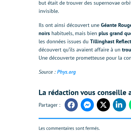
but était de trouver des supernovae orb
invisible.
Ils ont ainsi découvert une
Géante Roug
noirs
habituels, mais bien
plus grand que
les données issues du
Tillinghast Reflec
découvert qu’ils avaient affaire à un
tro
Une découverte prometteuse pour la co
Source :
Phys.org
La rédaction vous conseille a
Facebook
Messenger
Twitter
Linke
Les commentaires sont fermés.