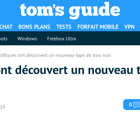
ACHAT
BONS PLANS
TESTS
FORFAIT MOBILE
VPN
ots
Windows
Freebox Ultra
ntifiques ont découvert un nouveau type de trou noir
ont découvert un nouveau 
0
019