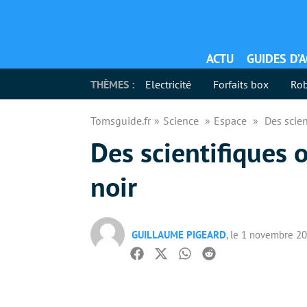
ACTU
GUIDES D’
THÈMES :
Electricité
Forfaits box
Rob
Tomsguide.fr
Science
Espace
Des scie
Des scientifiques 
noir
GUILLAUME PIGEARD
, le 1 novembre 2
Facebook
Twitter
Whatsapp
Reddit