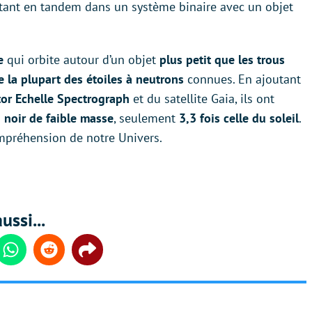
itant en tandem dans un système binaire avec un objet
e
qui orbite autour d’un objet
plus petit que les trous
 la plupart des étoiles à neutrons
connues. En ajoutant
tor Echelle Spectrograph
et du satellite Gaia, ils ont
u noir de faible masse
, seulement
3,3 fois celle du soleil
.
mpréhension de notre Univers.
ussi...
din
Whatsapp
Reddit
Share