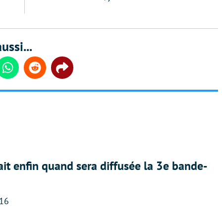
ussi...
din
Whatsapp
Reddit
Share
ait enfin quand sera diffusée la 3e bande-
:16