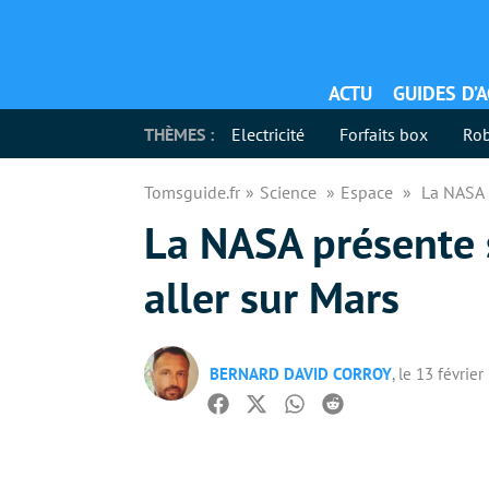
ACTU
GUIDES D’
THÈMES :
Electricité
Forfaits box
Rob
Tomsguide.fr
Science
Espace
La NASA p
La NASA présente s
aller sur Mars
BERNARD DAVID CORROY
, le 13 févrie
Facebook
Twitter
Whatsapp
Reddit