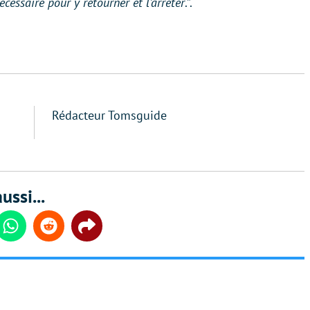
cessaire pour y retourner et l’arrêter
.”.
Rédacteur Tomsguide
ussi...
din
Whatsapp
Reddit
Share