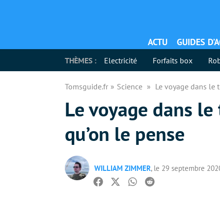
ACTU
GUIDES D’
THÈMES :
Electricité
Forfaits box
Rob
Tomsguide.fr
Science
Le voyage dans le 
Le voyage dans le
qu’on le pense
WILLIAM ZIMMER
, le 29 septembre 202
Facebook
Twitter
Whatsapp
Reddit