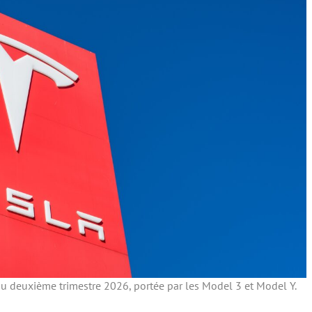
 au deuxième trimestre 2026, portée par les Model 3 et Model Y.