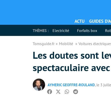
ACTU
GUIDES D’
THÈMES :
Electricité
Forfaits box
Rob
Tomsguide.fr
Mobilité
Voitures électriqu
Les doutes sont le
spectaculaire ave
AYMERIC GEOFFRE-ROULAND
, le 3 juil
Facebook
Twitter
Whatsapp
Reddit