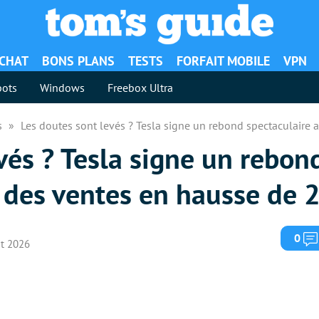
ACHAT
BONS PLANS
TESTS
FORFAIT MOBILE
VPN
ots
Windows
Freebox Ultra
es
Les doutes sont levés ? Tesla signe un rebond spectaculaire
vés ? Tesla signe un rebon
c des ventes en hausse de 
0
let 2026