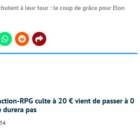
chutent à leur tour : le coup de grâce pour Elon
din
Whatsapp
Reddit
Share
action-RPG culte à 20 € vient de passer à 0
e durera pas
:34