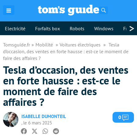
Rechercher
>
Electricité
Forfaits box
Robots
Windows
Freebo
Tomsguide.fr
Mobilité
Voitures électriques
Tesla
d’occasion, des ventes en forte hausse : est-ce le moment de
faire des affaires ?
Tesla d’occasion, des ventes
en forte hausse : est-ce le
moment de faire des
affaires ?
ISABELLE DUMONTEIL
Com
0
, le 6 mars 2025
Facebook
Twitter
Whatsapp
Reddit