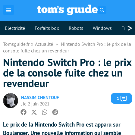
Rechercher
>
Electricité
Forfaits box
Robots
Windows
Freebo
Tomsguide.fr
Actualité
Nintendo Switch Pro : le prix de la
console fuite chez un revendeur
Nintendo Switch Pro : le prix
de la console fuite chez un
revendeur
NASSIM CHENTOUF
Com
1
, le 2 juin 2021
Facebook
Twitter
Whatsapp
Reddit
Le prix de la Nintendo Switch Pro est apparu sur
Boulanger. Une nouvelle information qui semble