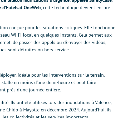
n de télécommunications d’urgence, appelée SafetyCase
.
ite d’Eutelsat OneWeb
, cette technologie devient encore
on conçue pour les situations critiques. Elle fonctionne
éseau Wi-Fi local en quelques instants. Cela permet aux
ernet, de passer des appels ou d’envoyer des vidéos,
ues sont détruites ou hors service.
éployer, idéale pour les interventions sur le terrain.
’installe en moins d’une demi-heure et peut faire
nt près d’une journée entière.
ité. Ils ont été utilisés lors des inondations à Valence,
one Chido à Mayotte en décembre 2024. Aujourd’hui, ils
 les collectivités et les services importants.