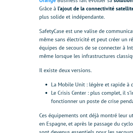
Orange
Business fait évoluer sa
solutio
Grâce à
l’ajout de la connectivité satell
plus solide et indépendante.
SafetyCase est une valise de communicati
même sans électricité et peut créer un r
équipes de secours de se connecter à Int
même lorsque les infrastructures classiq
Il existe deux versions.
La Mobile Unit : légère et rapide à d
Le Crisis Center : plus complet, il s
fonctionner un poste de crise penda
Ces équipements ont déjà montré leur util
en Espagne, et après le passage du cycl
sont devenus essentiels pour les secours,