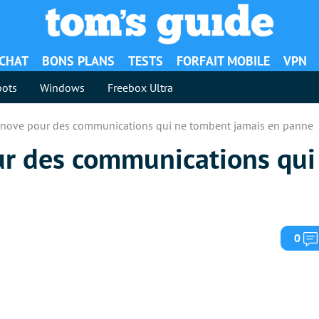
ACHAT
BONS PLANS
TESTS
FORFAIT MOBILE
VPN
ots
Windows
Freebox Ultra
nnove pour des communications qui ne tombent jamais en panne
r des communications qui
0