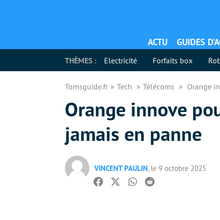
ACTU
GUIDES D’
THÈMES :
Electricité
Forfaits box
Rob
Tomsguide.fr
Tech
Télécoms
Orange i
Orange innove pou
jamais en panne
VINCENT PAULIN
, le 9 octobre 2025
Facebook
Twitter
Whatsapp
Reddit