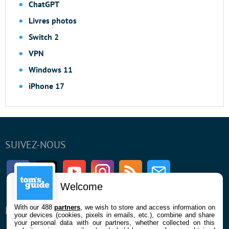
ChatGPT
Livres photos
Switch 2
VPN
Windows 11
iPhone 17
SUIVEZ-NOUS
Facebook
Twitter
Youtube
Instagram
RSS
Newsletter
Welcome
With our 488
partners
, we wish to store and access information on
ENTREPRISE
À PROPOS
your devices (cookies, pixels in emails, etc.), combine and share
your personal data with our partners, whether collected on this