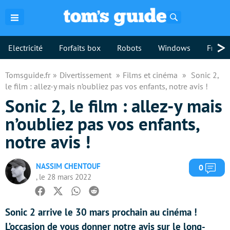
Rechercher
>
Electricité
Forfaits box
Robots
Windows
Freebo
Tomsguide.fr
Divertissement
Films et cinéma
Sonic 2,
le film : allez-y mais n’oubliez pas vos enfants, notre avis !
Sonic 2, le film : allez-y mais
n’oubliez pas vos enfants,
notre avis !
NASSIM CHENTOUF
Com
0
, le 28 mars 2022
Facebook
Twitter
Whatsapp
Reddit
Sonic 2 arrive le 30 mars prochain au cinéma !
L’occasion de vous donner notre avis sur le long-