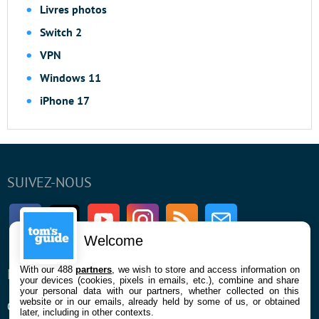
Livres photos
Switch 2
VPN
Windows 11
iPhone 17
SUIVEZ-NOUS
Facebook
Twitter
Youtube
Instagram
RSS
Newsletter
Welcome
With our 488
partners
, we wish to store and access information on
ENTREPRISE
À PROPOS
your devices (cookies, pixels in emails, etc.), combine and share
your personal data with our partners, whether collected on this
website or in our emails, already held by some of us, or obtained
Qui sommes nous
La rédaction
later, including in other contexts.