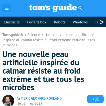
Rechercher
>
Electricité
Forfaits box
Robots
Windows
Freebo
Tomsguide.fr
Science
Une nouvelle peau artificielle
inspirée du calmar résiste au froid extrême et tue tous les
microbes
Une nouvelle peau
artificielle inspirée du
calmar résiste au froid
extrême et tue tous les
microbes
AYMERIC GEOFFRE-ROULAND
Com
0
, le 31 mars 2023