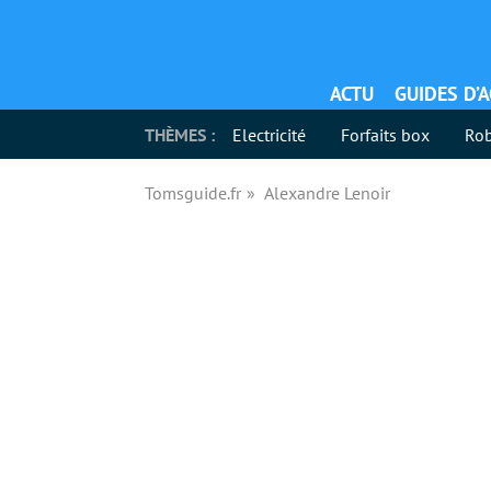
ACTU
GUIDES D’
THÈMES :
Electricité
Forfaits box
Rob
Tomsguide.fr
Alexandre Lenoir