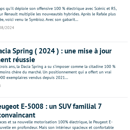
s qu’il déploie son offensive 100 % électrique avec Scénic et R5,
ur Renault multiplie les nouveautés hybrides. Après le Rafale plus
ée, voici venu le Symbioz. Avec son gabarit…
08/2024
acia Spring ( 2024 ) : une mise à jour
ent réussie
trois ans, la Dacia Spring a su s’imposer comme la citadine 100 %
 moins chère du marché. Un positionnement qui a offert un vrai
000 exemplaires vendus depuis 2021…
4
eugeot E-5008 : un SUV familial 7
convaincant
aces et sa nouvelle motorisation 100% électrique, le Peugeot E-
velle en profondeur. Mais son intérieur spacieux et confortable