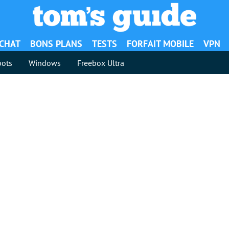
ACHAT
BONS PLANS
TESTS
FORFAIT MOBILE
VPN
ots
Windows
Freebox Ultra