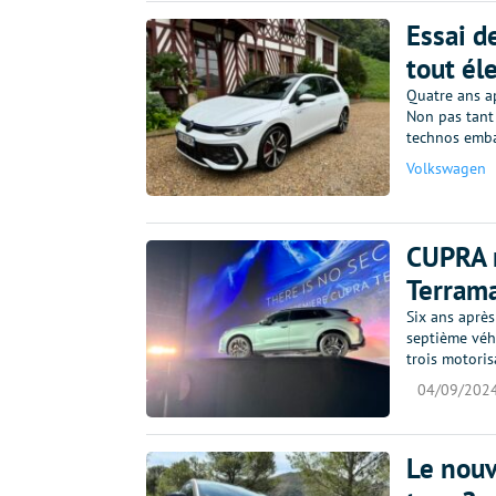
Essai d
tout él
Quatre ans ap
Non pas tant 
technos emba
Volkswagen
CUPRA 
Terram
Six ans aprè
septième véhi
trois motoris
04/09/202
Le nouv