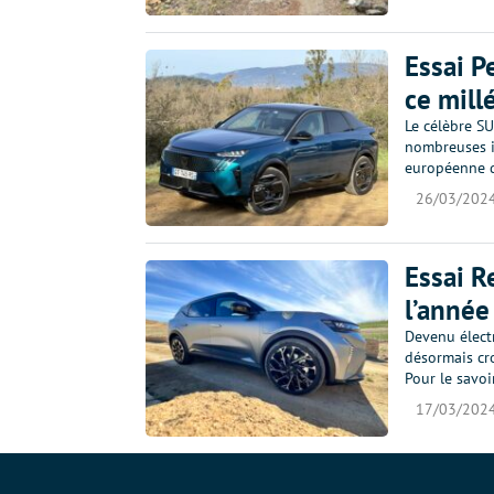
Essai P
ce mill
Le célèbre SU
nombreuses in
européenne d
26/03/202
Essai R
l’année
Devenu élect
désormais cro
Pour le savoi
17/03/202