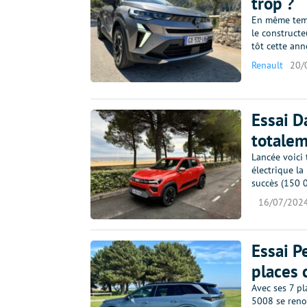
trop ?
En même temp
le constructe
tôt cette ann
Renault
20/
Essai D
totalem
Lancée voici 
électrique la
succès (150 
16/07/202
Essai P
places 
Avec ses 7 pl
5008 se renou