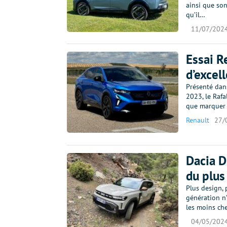
ainsi que son
qu’il…
11/07/202
Essai R
d’excel
Présenté dan
2023, le Raf
que marquer 
Renault
27/
Dacia D
du plus
Plus design, 
génération n
les moins ch
04/05/202