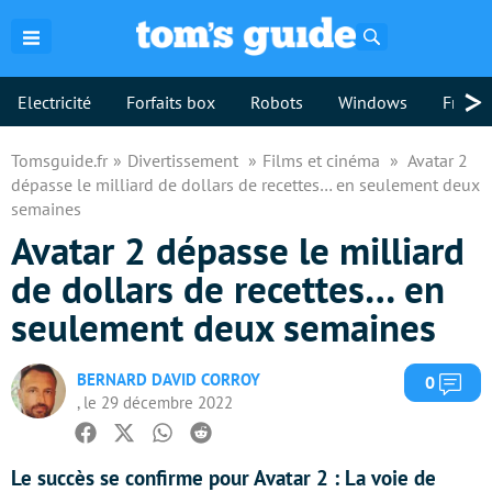
Rechercher
>
Electricité
Forfaits box
Robots
Windows
Freebo
Tomsguide.fr
Divertissement
Films et cinéma
Avatar 2
dépasse le milliard de dollars de recettes… en seulement deux
semaines
Avatar 2 dépasse le milliard
de dollars de recettes… en
seulement deux semaines
BERNARD DAVID CORROY
Com
0
, le 29 décembre 2022
Facebook
Twitter
Whatsapp
Reddit
Le succès se confirme pour Avatar 2 : La voie de