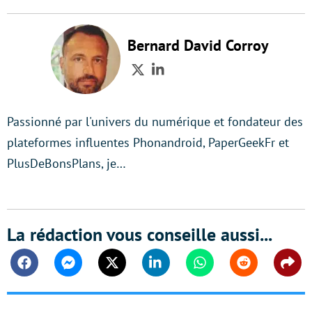
Bernard David Corroy
Twitter
LinkedIn
Passionné par l'univers du numérique et fondateur des
plateformes influentes Phonandroid, PaperGeekFr et
PlusDeBonsPlans, je…
La rédaction vous conseille aussi...
Facebook
Messenger
Twitter
Linkedin
Whatsapp
Reddit
Shar