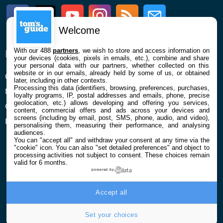
Facebook
Twitter
Youtube
Instagram
RSS
Newsletter
Welcome
With our 488
partners
, we wish to store and access information on
ENTREPRISE
À PROPOS
your devices (cookies, pixels in emails, etc.), combine and share
your personal data with our partners, whether collected on this
website or in our emails, already held by some of us, or obtained
Qui sommes nous
La rédaction
later, including in other contexts.
Processing this data (identifiers, browsing, preferences, purchases,
Mentions légales et CGU
Contact
loyalty programs, IP, postal addresses and emails, phone, precise
geolocation, etc.) allows developing and offering you services,
Confidentialité et Cookies
content, commercial offers and ads across your devices and
screens (including by email, post, SMS, phone, audio, and video),
Préférences cookies
personalising them, measuring their performance, and analysing
audiences.
You can "accept all" and withdraw your consent at any time via the
"cookie" icon
. You can also "set detailed preferences" and object to
processing activities not subject to consent. These choices remain
valid for 6 months.
powered by
© 2026 Galaxie Media Tous droits réservés
Accept all
Set your choices