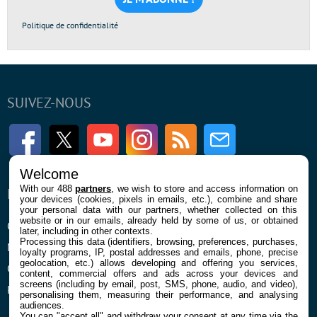
*
Politique de confidentialité
SUIVEZ-NOUS
Facebook
Twitter
Youtube
Instagram
RSS
Newsletter
Welcome
With our 488
partners
, we wish to store and access information on
ENTREPRISE
À PROPOS
your devices (cookies, pixels in emails, etc.), combine and share
your personal data with our partners, whether collected on this
website or in our emails, already held by some of us, or obtained
Qui sommes nous
La rédaction
later, including in other contexts.
Processing this data (identifiers, browsing, preferences, purchases,
Mentions légales et CGU
Contact
loyalty programs, IP, postal addresses and emails, phone, precise
geolocation, etc.) allows developing and offering you services,
Confidentialité et Cookies
content, commercial offers and ads across your devices and
screens (including by email, post, SMS, phone, audio, and video),
Préférences cookies
personalising them, measuring their performance, and analysing
audiences.
You can "accept all" and withdraw your consent at any time via the