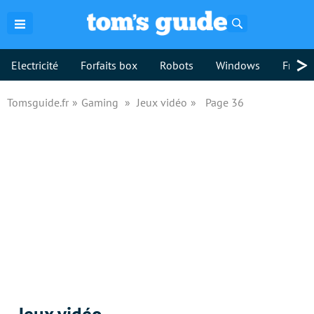
Rechercher
>
Electricité
Forfaits box
Robots
Windows
Freebo
Tomsguide.fr
Gaming
Jeux vidéo
Page 36