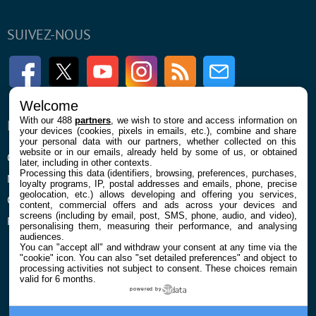
SUIVEZ-NOUS
Facebook
Twitter
Youtube
Instagram
RSS
Newsletter
Welcome
With our 488
partners
, we wish to store and access information on
ENTREPRISE
À PROPOS
your devices (cookies, pixels in emails, etc.), combine and share
your personal data with our partners, whether collected on this
website or in our emails, already held by some of us, or obtained
Qui sommes nous
La rédaction
later, including in other contexts.
Processing this data (identifiers, browsing, preferences, purchases,
Mentions légales et CGU
Contact
loyalty programs, IP, postal addresses and emails, phone, precise
geolocation, etc.) allows developing and offering you services,
Confidentialité et Cookies
content, commercial offers and ads across your devices and
screens (including by email, post, SMS, phone, audio, and video),
Préférences cookies
personalising them, measuring their performance, and analysing
audiences.
You can "accept all" and withdraw your consent at any time via the
"cookie" icon
. You can also "set detailed preferences" and object to
processing activities not subject to consent. These choices remain
valid for 6 months.
powered by
© 2026 Galaxie Media Tous droits réservés