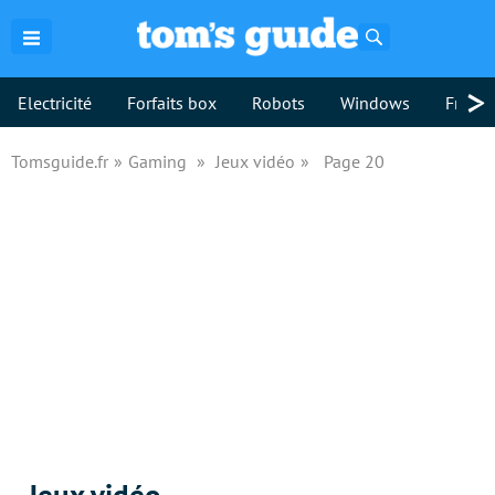
Rechercher
>
Electricité
Forfaits box
Robots
Windows
Freebo
Tomsguide.fr
Gaming
Jeux vidéo
Page 20