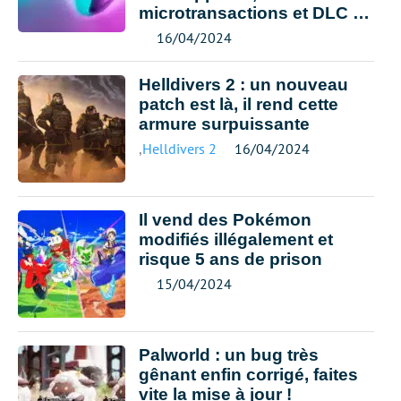
microtransactions et DLC ne
lui suffisent pas
16/04/2024
Helldivers 2 : un nouveau
patch est là, il rend cette
armure surpuissante
,
Helldivers 2
16/04/2024
Il vend des Pokémon
modifiés illégalement et
risque 5 ans de prison
15/04/2024
Palworld : un bug très
gênant enfin corrigé, faites
vite la mise à jour !