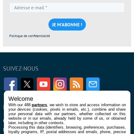
Adresse
e-
mail
*
Politique de confidentialité
SUIVEZ-NOUS
Facebook
Twitter
Youtube
Instagram
RSS
Newsletter
Welcome
With our 488
partners
, we wish to store and access information on
ENTREPRISE
À PROPOS
your devices (cookies, pixels in emails, etc.), combine and share
your personal data with our partners, whether collected on this
website or in our emails, already held by some of us, or obtained
Qui sommes nous
La rédaction
later, including in other contexts.
Processing this data (identifiers, browsing, preferences, purchases,
Mentions légales et CGU
Contact
loyalty programs, IP, postal addresses and emails, phone, precise