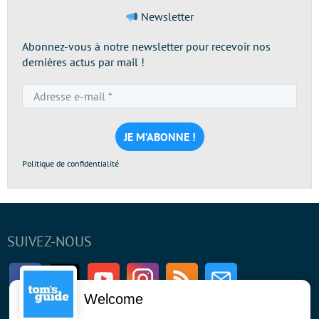
Newsletter
Abonnez-vous à notre newsletter pour recevoir nos
dernières actus par mail !
Adresse
e-
mail
*
Politique de confidentialité
SUIVEZ-NOUS
Facebook
Twitter
Youtube
Instagram
RSS
Newsletter
Welcome