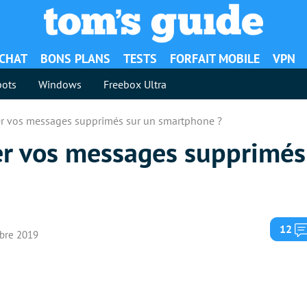
ACHAT
BONS PLANS
TESTS
FORFAIT MOBILE
VPN
ots
Windows
Freebox Ultra
r vos messages supprimés sur un smartphone ?
r vos messages supprimés
12
mbre 2019