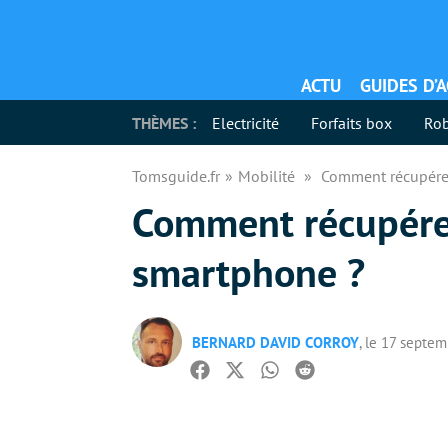
ACTU
GUIDES D’
THÈMES :
Electricité
Forfaits box
Rob
Tomsguide.fr
Mobilité
Comment récupére
Comment récupére
smartphone ?
BERNARD DAVID CORROY
, le 17 septe
Facebook
Twitter
Whatsapp
Reddit