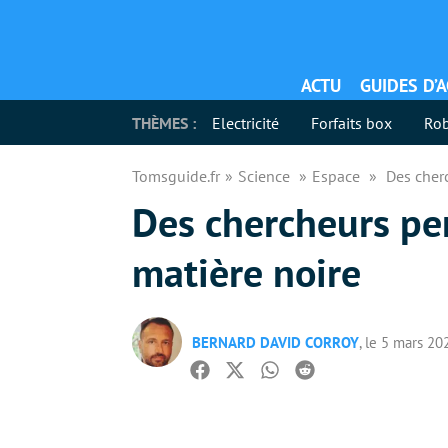
ACTU
GUIDES D’
THÈMES :
Electricité
Forfaits box
Rob
Tomsguide.fr
Science
Espace
Des cherc
Des chercheurs pen
matière noire
BERNARD DAVID CORROY
, le 5 mars 20
Facebook
Twitter
Whatsapp
Reddit