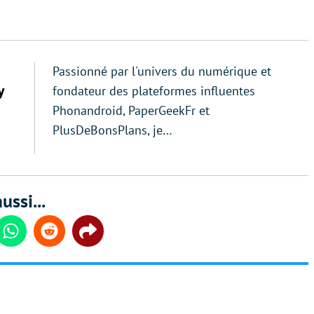
Passionné par l'univers du numérique et
y
fondateur des plateformes influentes
Phonandroid, PaperGeekFr et
PlusDeBonsPlans, je…
ussi...
din
Whatsapp
Reddit
Share