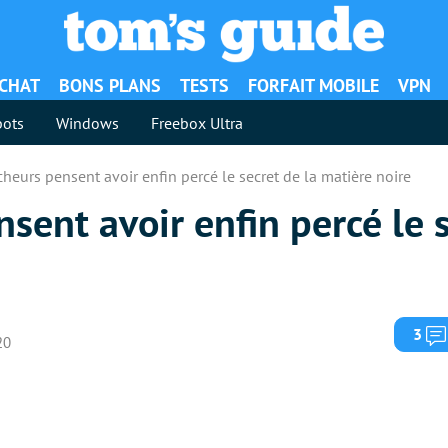
ACHAT
BONS PLANS
TESTS
FORFAIT MOBILE
VPN
ots
Windows
Freebox Ultra
heurs pensent avoir enfin percé le secret de la matière noire
sent avoir enfin percé le s
3
20