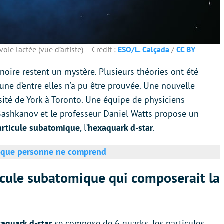
oie lactée (vue d’artiste) – Crédit :
ESO/L. Calçada
/
CC BY
 noire restent un mystère. Plusieurs théories ont été
ne d’entre elles n’a pu être prouvée. Une nouvelle
rsité de York à Toronto. Une équipe de physiciens
Bashkanov et le professeur Daniel Watts propose un
articule subatomique
, l’
hexaquark d-star
.
e que personne ne comprend
ticule subatomique qui composerait la
aquark d-star
se compose de 6 quarks, les particules