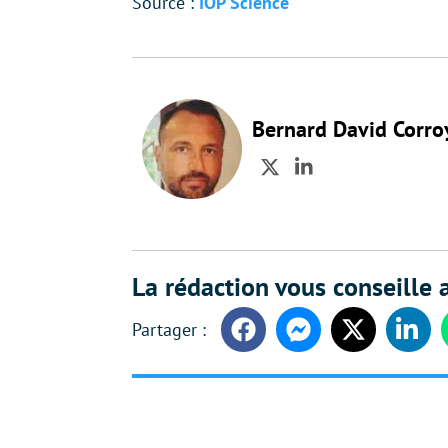
Source :
IOP Science
Bernard David Corro
Twitter
LinkedIn
La rédaction vous conseille a
Facebook
Messenger
Twitter
Linke